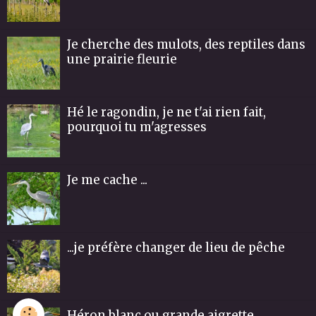
Je cherche des mulots, des reptiles dans
une prairie fleurie
Hé le ragondin, je ne t'ai rien fait,
pourquoi tu m'agresses
Je me cache ...
...je préfère changer de lieu de pêche
Héron blanc ou grande aigrette