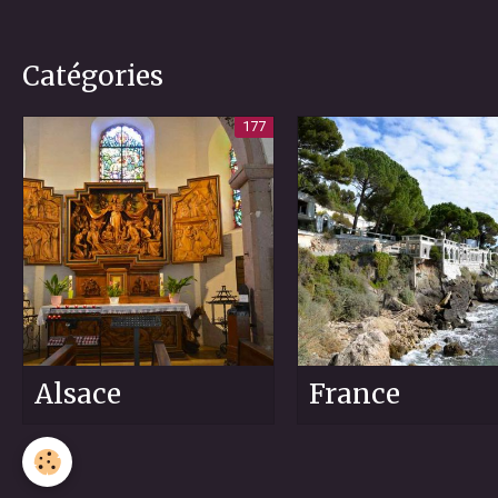
Catégories
177
Alsace
France