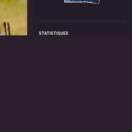
STATISTIQUES
Aujourd'hui
1023
visiteurs -
1175
pages vues
Total
1439344
visiteurs -
3627881
pages vues
LIVRE D'OR