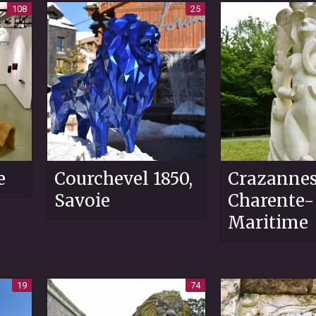
108
25
e
Courchevel 1850,
Crazannes
Savoie
Charente-
Maritime
19
74