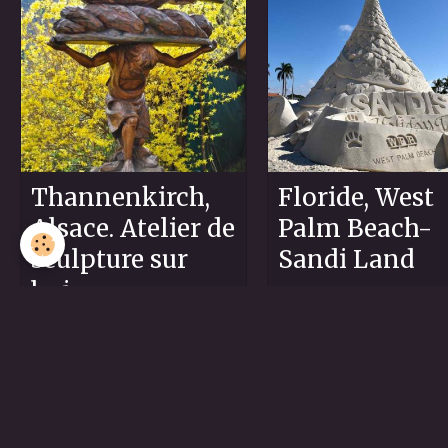
Thannenkirch,
Floride, West
Alsace. Atelier de
Palm Beach-
sculpture sur
Sandi Land
bois
458