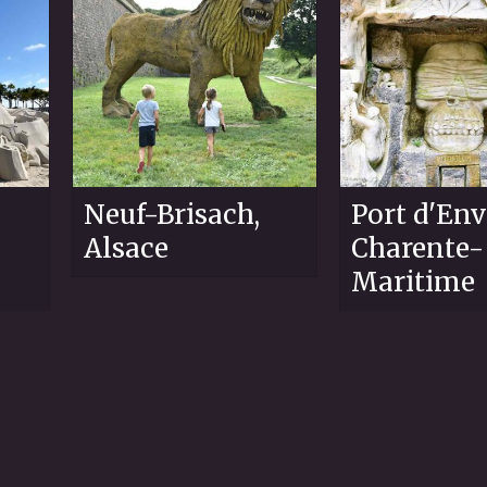
Neuf-Brisach,
Port d'Env
Alsace
Charente-
Maritime
59
97