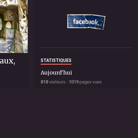
aux,
STATISTIQUES
Aujourd'hui
818
visiteurs -
1019
pages vues
Total
1440184
visiteurs -
3629032
pages vues
15
LIVRE D'OR