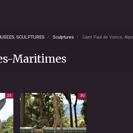
 MUSEES, SCULPTURES
Sculptures
Saint Paul de Vence, Alp
pes-Maritimes
25
30