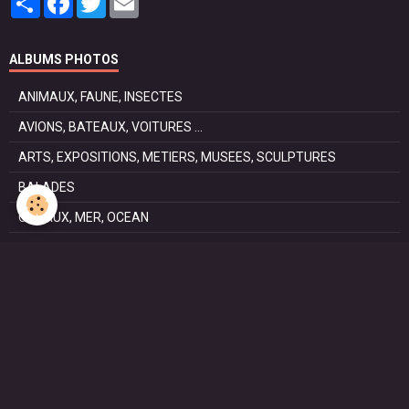
ALBUMS PHOTOS
ANIMAUX, FAUNE, INSECTES
AVIONS, BATEAUX, VOITURES ...
ARTS, EXPOSITIONS, METIERS, MUSEES, SCULPTURES
BALADES
CANAUX, MER, OCEAN
CHEMIN DE SAINT JACQUES DE COMPOSTELLE . La voie
Podiensis
FÊTES
NATURE, PARCS, RESERVES
PATRIMOINE : Architectural, Castral, Militaire, Religieux,
SAISONS