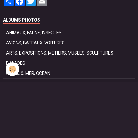
ALBUMS PHOTOS
ANIMAUX, FAUNE, INSECTES
AVIONS, BATEAUX, VOITURES ...
ARTS, EXPOSITIONS, METIERS, MUSEES, SCULPTURES
BALADES
CANAUX, MER, OCEAN
CHEMIN DE SAINT JACQUES DE COMPOSTELLE . La voie
Podiensis
FÊTES
NATURE, PARCS, RESERVES
PATRIMOINE : Architectural, Castral, Militaire, Religieux,
SAISONS