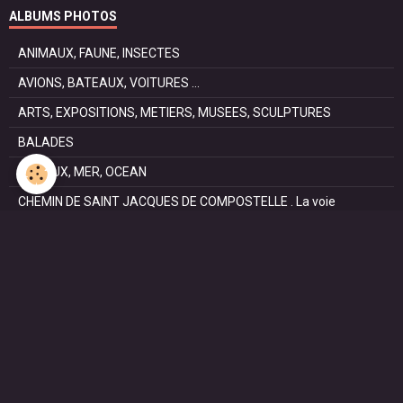
ALBUMS PHOTOS
ANIMAUX, FAUNE, INSECTES
AVIONS, BATEAUX, VOITURES ...
ARTS, EXPOSITIONS, METIERS, MUSEES, SCULPTURES
BALADES
CANAUX, MER, OCEAN
CHEMIN DE SAINT JACQUES DE COMPOSTELLE . La voie
Podiensis
FÊTES
NATURE, PARCS, RESERVES
PATRIMOINE : Architectural, Castral, Militaire, Religieux,
SAISONS
SPORTS : autos, équitation, hockey, tennis, voile
VILLES ET VILLAGES