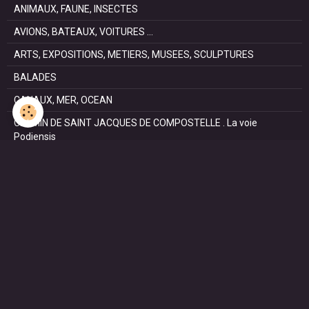
ANIMAUX, FAUNE, INSECTES
AVIONS, BATEAUX, VOITURES ...
ARTS, EXPOSITIONS, METIERS, MUSEES, SCULPTURES
BALADES
CANAUX, MER, OCEAN
CHEMIN DE SAINT JACQUES DE COMPOSTELLE . La voie
Podiensis
FÊTES
NATURE, PARCS, RESERVES
PATRIMOINE : Architectural, Castral, Militaire, Religieux,
SAISONS
SPORTS : autos, équitation, hockey, tennis, voile
VILLES ET VILLAGES
VOYAGES