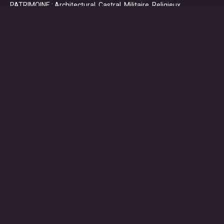
PATRIMOINE : Architectural, Castral, Militaire, Religieux,
SAISONS
SPORTS : autos, équitation, hockey, tennis, voile
VILLES ET VILLAGES
VOYAGES
NOUS REJOINDRE SUR FACEBOOK
STATISTIQUES
Aujourd'hui