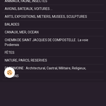
ANIMAUX, FAUNE, INSECTES
AVIONS, BATEAUX, VOITURES ...
ARTS, EXPOSITIONS, METIERS, MUSEES, SCULPTURES
BALADES
CANAUX, MER, OCEAN
CHEMIN DE SAINT JACQUES DE COMPOSTELLE . La voie
Podiensis
FÊTES
NATURE, PARCS, RESERVES
PATRIMOINE : Architectural, Castral, Militaire, Religieux,
SAISONS
SPORTS : autos, équitation, hockey, tennis, voile
VILLES ET VILLAGES
VOYAGES