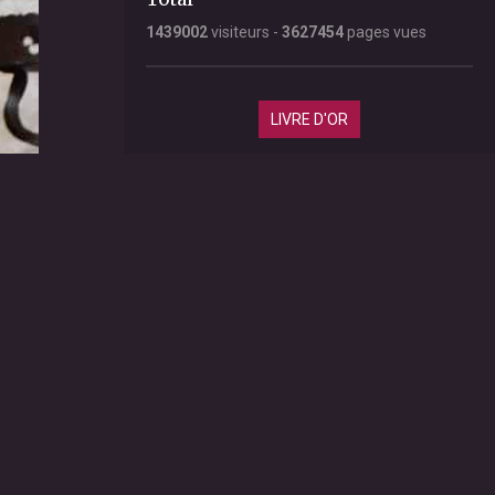
1439002
visiteurs -
3627454
pages vues
LIVRE D'OR