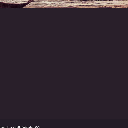
ne-La cathédrale Sé