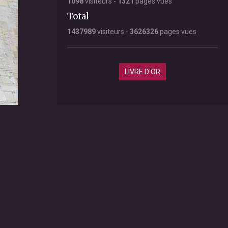
1098
visiteurs -
1321
pages vues
Total
1437989
visiteurs -
3626326
pages vues
LIVRE D'OR