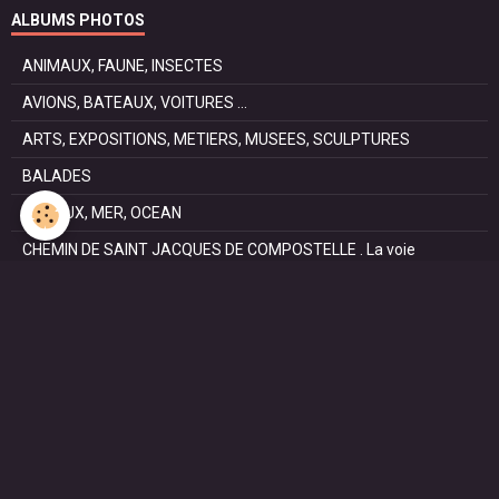
ALBUMS PHOTOS
ANIMAUX, FAUNE, INSECTES
AVIONS, BATEAUX, VOITURES ...
ARTS, EXPOSITIONS, METIERS, MUSEES, SCULPTURES
BALADES
CANAUX, MER, OCEAN
CHEMIN DE SAINT JACQUES DE COMPOSTELLE . La voie
Podiensis
FÊTES
NATURE, PARCS, RESERVES
PATRIMOINE : Architectural, Castral, Militaire, Religieux,
SAISONS
SPORTS : autos, équitation, hockey, tennis, voile
VILLES ET VILLAGES