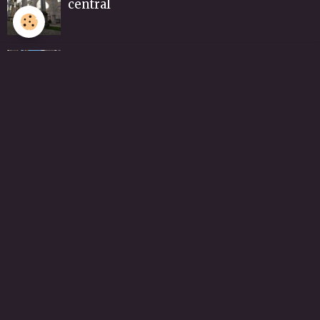
central
Collatéral nord vu depuis le transept
Collatéral nord vu depuis le vaisseau
central
Collatéral nord vu depuis la nef. En bas à
gauche des fonts baptismaux du XVI° s
Façade ouest. On devine l'emplacement
de la rosace détruite