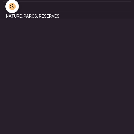
FÊTES
NATURE, PARCS, RESERVES
PATRIMOINE : Architectural, Castral, Militaire, Religieux,
SAISONS
SPORTS : autos, équitation, hockey, tennis, voile
VILLES ET VILLAGES
VOYAGES
NOUS REJOINDRE SUR FACEBOOK