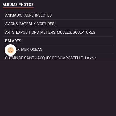
ALBUMS PHOTOS
ANIMAUX, FAUNE, INSECTES
AVIONS, BATEAUX, VOITURES ...
ARTS, EXPOSITIONS, METIERS, MUSEES, SCULPTURES
BALADES
CANAUX, MER, OCEAN
CHEMIN DE SAINT JACQUES DE COMPOSTELLE . La voie
Podiensis
FÊTES
NATURE, PARCS, RESERVES
PATRIMOINE : Architectural, Castral, Militaire, Religieux,
SAISONS
SPORTS : autos, équitation, hockey, tennis, voile
VILLES ET VILLAGES