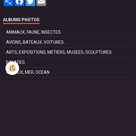
ALBUMS PHOTOS
ANIMAUX, FAUNE, INSECTES
AVIONS, BATEAUX, VOITURES ...
ARTS, EXPOSITIONS, METIERS, MUSEES, SCULPTURES
BALADES
CANAUX, MER, OCEAN
CHEMIN DE SAINT JACQUES DE COMPOSTELLE . La voie
Podiensis
FÊTES
NATURE, PARCS, RESERVES
PATRIMOINE : Architectural, Castral, Militaire, Religieux,
SAISONS