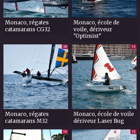
Monaco, régates
Monaco, école de
catamarans CG32
voile, dériveur
"Optimist"
28
15
Monaco, régates
Monaco, école de voile
catamarans M32
dériveur Laser Bug
16
15