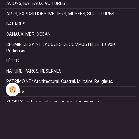
AVIONS, BATEAUX, VOITURES ...
ARTS, EXPOSITIONS, METIERS, MUSEES, SCULPTURES
BALADES
CANAUX, MER, OCEAN
CHEMIN DE SAINT JACQUES DE COMPOSTELLE . La voie
Podiensis
FÊTES
NATURE, PARCS, RESERVES
PATRIMOINE : Architectural, Castral, Militaire, Religieux,
SAISONS
SPORTS : autos, équitation, hockey, tennis, voile
VILLES ET VILLAGES
VOYAGES
NOUS REJOINDRE SUR FACEBOOK