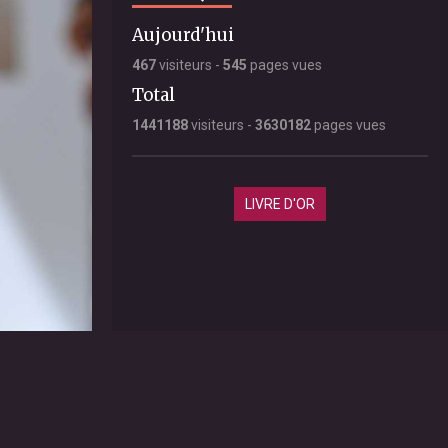
Aujourd'hui
467
visiteurs -
545
pages vues
Total
1441188
visiteurs -
3630182
pages vues
LIVRE D'OR