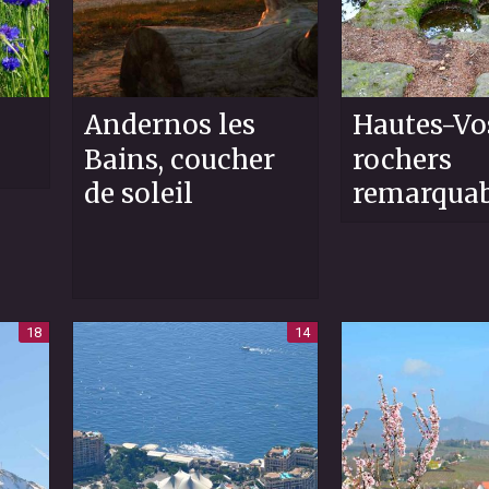
Andernos les
Hautes-Vo
Bains, coucher
rochers
de soleil
remarquab
18
14