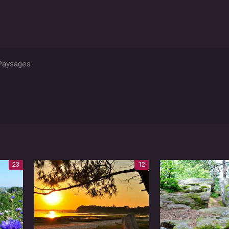
aysages
23
12