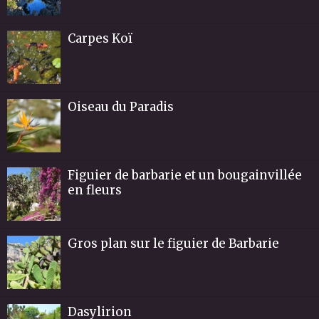
Carpes Koï
Oiseau du Paradis
Figuier de barbarie et un bougainvillée
en fleurs
Gros plan sur le figuier de Barbarie
Dasylirion