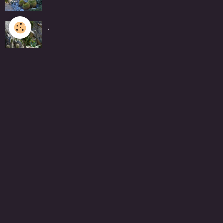
.
DSC_2753
.
.
.