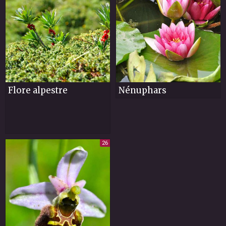
Flore alpestre
Nénuphars
26