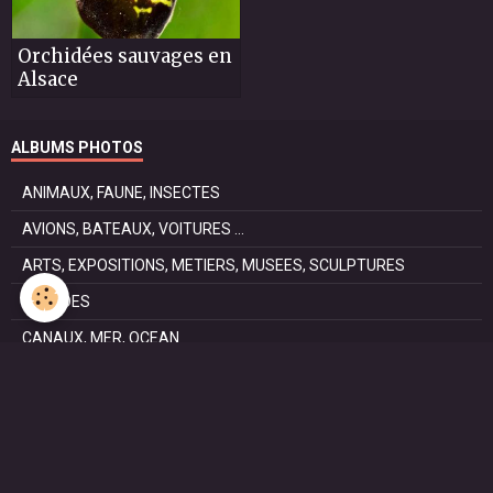
Orchidées sauvages en
Alsace
ALBUMS PHOTOS
ANIMAUX, FAUNE, INSECTES
AVIONS, BATEAUX, VOITURES ...
ARTS, EXPOSITIONS, METIERS, MUSEES, SCULPTURES
BALADES
CANAUX, MER, OCEAN
CHEMIN DE SAINT JACQUES DE COMPOSTELLE . La voie
Podiensis
FÊTES
NATURE, PARCS, RESERVES