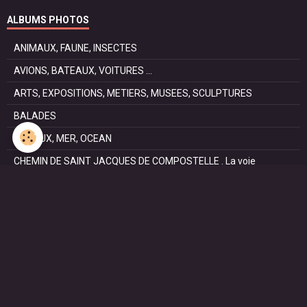
ALBUMS PHOTOS
ANIMAUX, FAUNE, INSECTES
AVIONS, BATEAUX, VOITURES ...
ARTS, EXPOSITIONS, METIERS, MUSEES, SCULPTURES
BALADES
CANAUX, MER, OCEAN
CHEMIN DE SAINT JACQUES DE COMPOSTELLE . La voie
Podiensis
FÊTES
NATURE, PARCS, RESERVES
PATRIMOINE : Architectural, Castral, Militaire, Religieux,
SAISONS
SPORTS : autos, équitation, hockey, tennis, voile