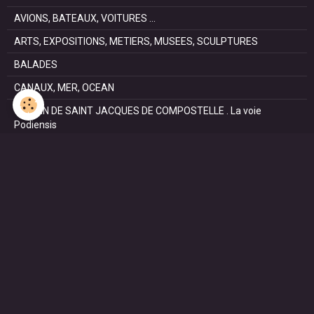
AVIONS, BATEAUX, VOITURES ...
ARTS, EXPOSITIONS, METIERS, MUSEES, SCULPTURES
BALADES
CANAUX, MER, OCEAN
CHEMIN DE SAINT JACQUES DE COMPOSTELLE . La voie
Podiensis
FÊTES
NATURE, PARCS, RESERVES
PATRIMOINE : Architectural, Castral, Militaire, Religieux,
SAISONS
SPORTS : autos, équitation, hockey, tennis, voile
VILLES ET VILLAGES
VOYAGES