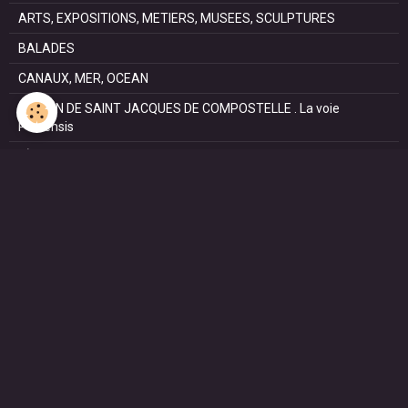
ARTS, EXPOSITIONS, METIERS, MUSEES, SCULPTURES
BALADES
CANAUX, MER, OCEAN
CHEMIN DE SAINT JACQUES DE COMPOSTELLE . La voie
Podiensis
FÊTES
NATURE, PARCS, RESERVES
PATRIMOINE : Architectural, Castral, Militaire, Religieux,
SAISONS
SPORTS : autos, équitation, hockey, tennis, voile
VILLES ET VILLAGES
VOYAGES
NOUS REJOINDRE SUR FACEBOOK