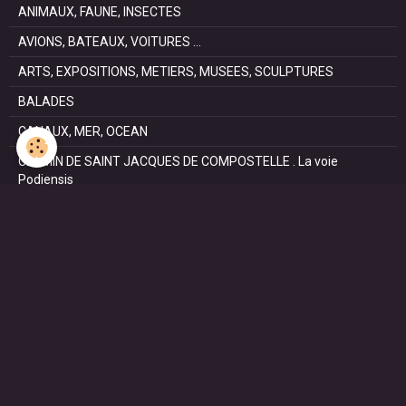
ANIMAUX, FAUNE, INSECTES
AVIONS, BATEAUX, VOITURES ...
ARTS, EXPOSITIONS, METIERS, MUSEES, SCULPTURES
BALADES
CANAUX, MER, OCEAN
CHEMIN DE SAINT JACQUES DE COMPOSTELLE . La voie
Podiensis
FÊTES
NATURE, PARCS, RESERVES
PATRIMOINE : Architectural, Castral, Militaire, Religieux,
SAISONS
SPORTS : autos, équitation, hockey, tennis, voile
VILLES ET VILLAGES
VOYAGES