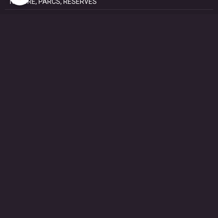
NATURE, PARCS, RESERVES
PATRIMOINE : Architectural, Castral, Militaire, Religieux,
SAISONS
SPORTS : autos, équitation, hockey, tennis, voile
VILLES ET VILLAGES
VOYAGES
NOUS REJOINDRE SUR FACEBOOK
STATISTIQUES
Aujourd'hui