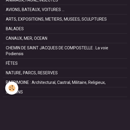
ANIMAUX, FAUNE, INSECTES
AVIONS, BATEAUX, VOITURES ...
ARTS, EXPOSITIONS, METIERS, MUSEES, SCULPTURES
BALADES
CANAUX, MER, OCEAN
CHEMIN DE SAINT JACQUES DE COMPOSTELLE . La voie
Podiensis
FÊTES
NATURE, PARCS, RESERVES
PATRIMOINE : Architectural, Castral, Militaire, Religieux,
SAISONS
SPORTS : autos, équitation, hockey, tennis, voile
VILLES ET VILLAGES
VOYAGES