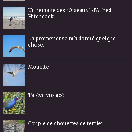
Un remake des "Oiseaux" d'Alfred
Hitchcock
La promeneuse m'a donné quelque
chose.
Mouette
Talève violacé
Couple de chouettes de terrier